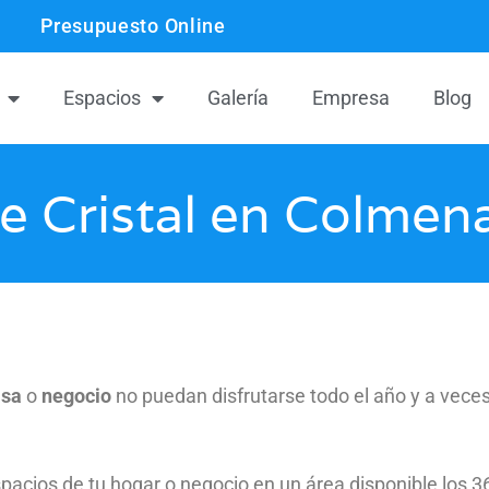
Presupuesto Online
Espacios
Galería
Empresa
Blog
e Cristal en Colmen
asa
o
negocio
no puedan disfrutarse todo el año y a veces 
acios de tu hogar o negocio en un área disponible los 36