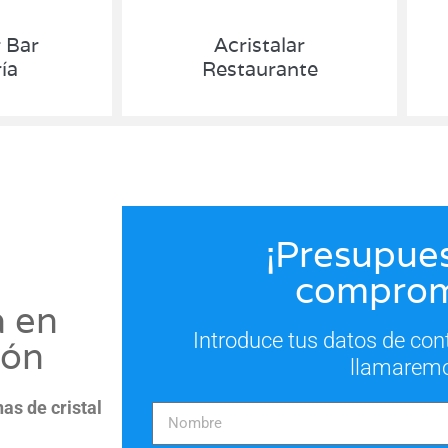
r Bar
Acristalar
ía
Restaurante
¡Presupues
comprom
a en
Introduce tus datos de con
ión
llamarem
nas de cristal