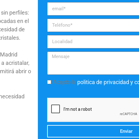
in perfiles:
ocadas en el
ecesidad de
ristales.
sMadrid
a acristalar,
itirá abrir o
Acepto la
politica de privacidad y 
 necesidad
Enviar