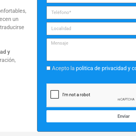
nfortables,
recen un
 traducirse
ad y
ración,
Acepto la
politica de privacidad y 
Enviar