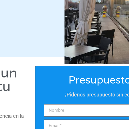
 un
Presupuesto
tu
¡Pídenos presupuesto sin 
encia en la