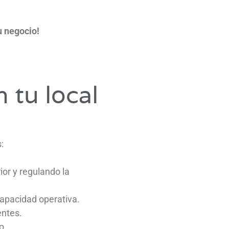
u negocio!
 tu local
:
or y regulando la
apacidad operativa.
entes.
o.