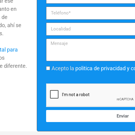
ar ese
anto en
s de
do, ahí se
s.
tal para
os
e diferente.
Acepto la
politica de privacidad y 
Enviar