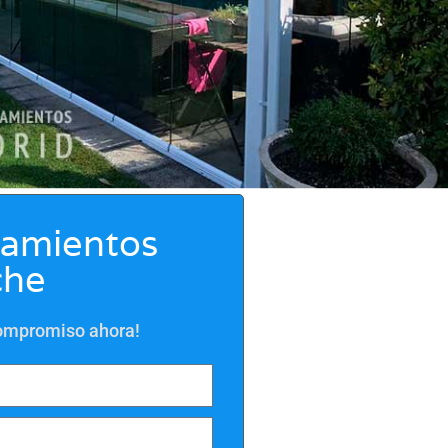
ramientos
che
compromiso ahora!