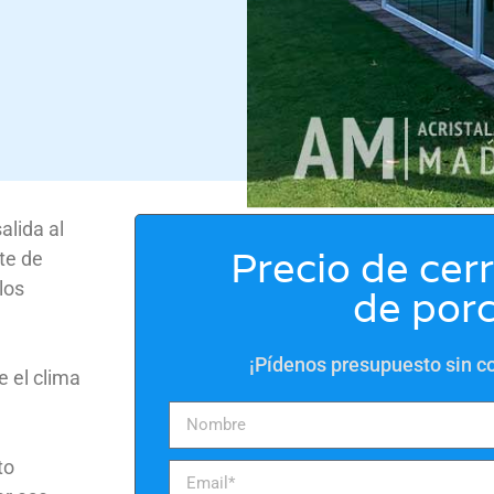
alida al
Precio de cer
rte de
los
de por
¡Pídenos presupuesto sin 
 el clima
to