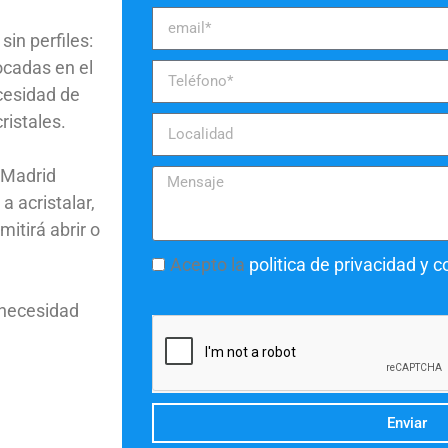
in perfiles:
ocadas en el
ecesidad de
ristales.
sMadrid
a acristalar,
itirá abrir o
Acepto la
politica de privacidad y 
 necesidad
Enviar