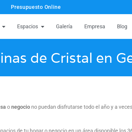
Presupuesto Online
Espacios
Galería
Empresa
Blog
inas de Cristal en G
asa
o
negocio
no puedan disfrutarse todo el año y a veces 
acios de tu hogar o negocio en un área disponible los 36