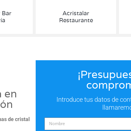
r Bar
Acristalar
ía
Restaurante
¡Presupues
comprom
a en
Introduce tus datos de con
ión
llamarem
nas de cristal