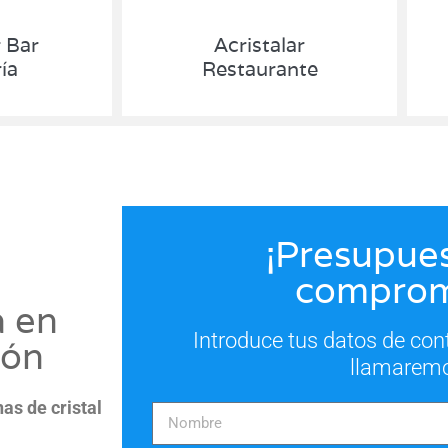
r Bar
Acristalar
ía
Restaurante
¡Presupues
comprom
a en
Introduce tus datos de con
ión
llamarem
nas de cristal