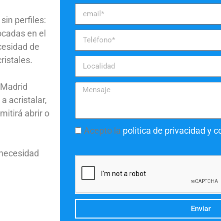
in perfiles:
ocadas en el
ecesidad de
ristales.
sMadrid
a acristalar,
itirá abrir o
Acepto la
politica de privacidad y 
 necesidad
Enviar