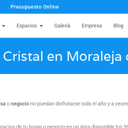
Presupuesto Online
Espacios
Galería
Empresa
Blog
 Cristal en Moralej
asa
o
negocio
no puedan disfrutarse todo el año y a veces 
acios de tu hogar o negocio en un área disponible los 36