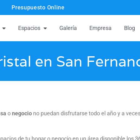
Presupuesto Online
Espacios
Galería
Empresa
Blog
ristal en San Ferna
asa
o
negocio
no puedan disfrutarse todo el año y a veces 
acios de tu hogar o negocio en un área disponible los 36