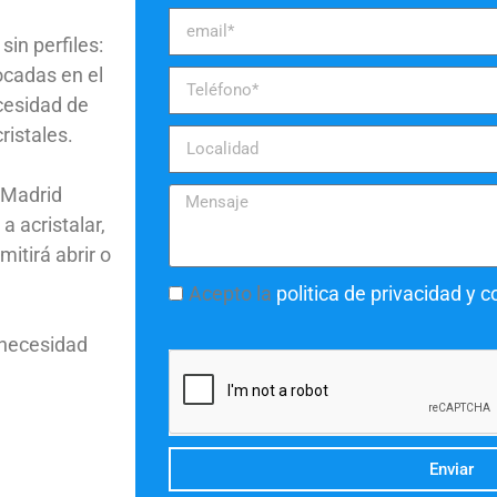
in perfiles:
ocadas en el
ecesidad de
ristales.
sMadrid
a acristalar,
itirá abrir o
Acepto la
politica de privacidad y 
 necesidad
Enviar