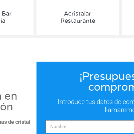
r Bar
Acristalar
ía
Restaurante
¡Presupues
comprom
a en
Introduce tus datos de con
ión
llamarem
nas de cristal