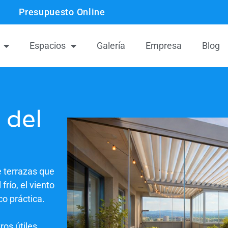
Presupuesto Online
Espacios
Galería
Empresa
Blog
 del
 terrazas que
río, el viento
co práctica.
os útiles,