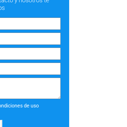
tacto y nosotros te
os
condiciones de uso
.