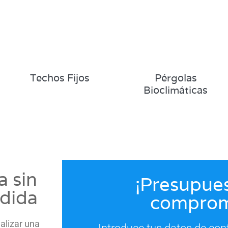
Techos Fijos
Pérgolas
Bioclimáticas
a sin
¡Presupues
edida
comprom
alizar una