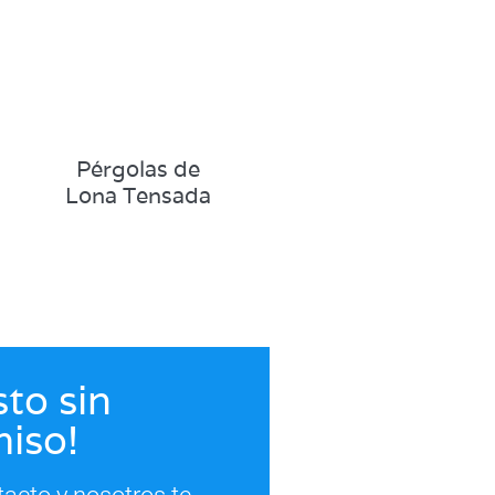
Pérgolas de
Lona Tensada
to sin
iso!