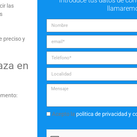
Introduce tus datos de con
ir las
llamarem
as
e preciso y
aza en
omento:
Acepto la
politica de privacidad y 