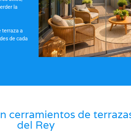
erder la
 terraza a
ades de cada
n cerramientos de terraza
del Rey